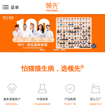
菜单
®
怕猫猫生病，选领先
服务宠物用户
中国首家
产品检测
安心工厂
2
8200000+
CNAS实验室
25道工序
66667m